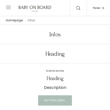
C
O
0
0
Panier
N
T
E
Homepage
Infos
N
U
Infos
Heading
SUBHEADING
Heading
Description
BUTTON LABEL