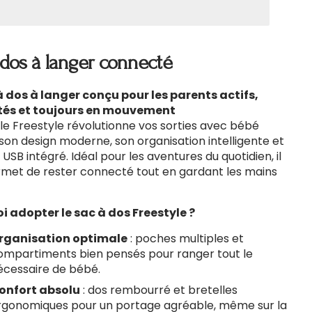
la
tité
quantité
pour
 dos à langer connecté
tyle
Freestyle
à dos à langer conçu pour les parents actifs,
és et toujours en mouvement
e Freestyle révolutionne vos sorties avec bébé
son design moderne, son organisation intelligente et
 USB intégré. Idéal pour les aventures du quotidien, il
met de rester connecté tout en gardant les mains
i adopter le sac à dos Freestyle ?
rganisation optimale
: poches multiples et
ompartiments bien pensés pour ranger tout le
écessaire de bébé.
onfort absolu
: dos rembourré et bretelles
rgonomiques pour un portage agréable, même sur la