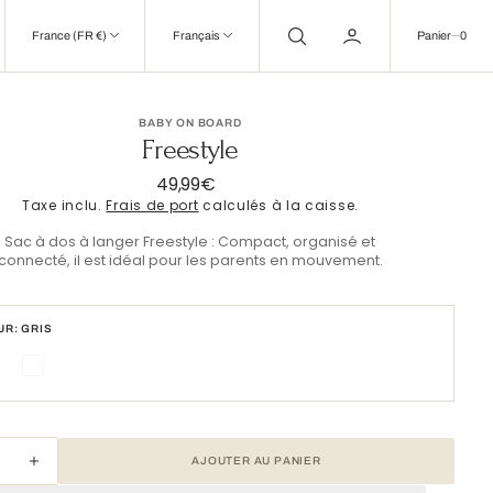
0
France (FR €)
Français
Panier
0
BABY ON BOARD
Freestyle
49,99€
Prix
Taxe inclu.
Frais de port
calculés à la caisse.
habituel
Sac à dos à langer Freestyle : Compact, organisé et
connecté, il est idéal pour les parents en mouvement.
R: GRIS
is
Yellow
Stone
AJOUTER AU PANIER
nuer
Augmenter