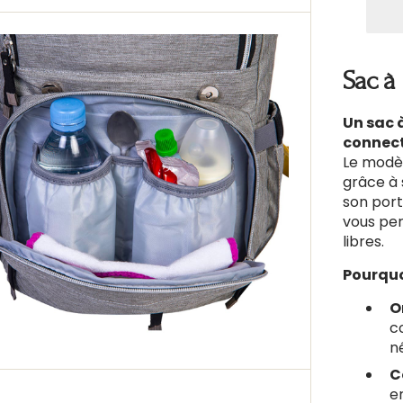
Galerie
la
quan
pour
Sac à
Frees
Un sac 
connect
Le modèl
grâce à 
Ouvrir
son port
vous per
le
libres.
média
4
Pourquo
dans
O
la
c
vue
n
Galerie
C
e