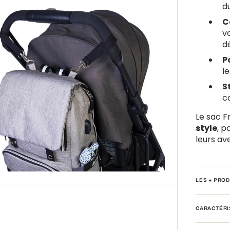
d
C
v
d
P
l
S
Ouvrir
c
le
média
Le sac F
6
style
, 
leurs av
dans
la
vue
Galerie
LES + PROD
CARACTÉRI