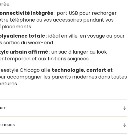
urée.
onnectivité intégrée
: port USB pour recharger
otre téléphone ou vos accessoires pendant vos
éplacements.
olyvalence totale
: idéal en ville, en voyage ou pour
es sorties du week-end.
tyle urbain affirmé
: un sac à langer au look
ontemporain et aux finitions soignées.
reestyle Chicago allie
technologie, confort et
pour accompagner les parents modernes dans toutes
entures.
UIT
STIQUES