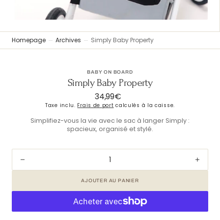
vue
Galerie
Homepage
Archives
Simply Baby Property
BABY ON BOARD
Simply Baby Property
34,99€
Prix
Taxe inclu.
Frais de port
calculés à la caisse.
habituel
Simplifiez-vous la vie avec le sac à langer Simply :
spacieux, organisé et stylé.
Diminuer
Augm
la
la
AJOUTER AU PANIER
quantité
quant
pour
pour
Simply
Simp