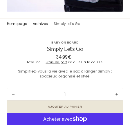
vue
Galerie
Homepage
Archives
Simply Let's Go
BABY ON BOARD
Simply Let's Go
34,99€
Prix
Taxe inclu.
Frais de port
calculés à la caisse.
habituel
Simplifiez-vous la vie avec le sac à langer Simply :
spacieux, organisé et stylé.
Diminuer
Augm
la
la
AJOUTER AU PANIER
quantité
quant
pour
pour
Simply
Simp