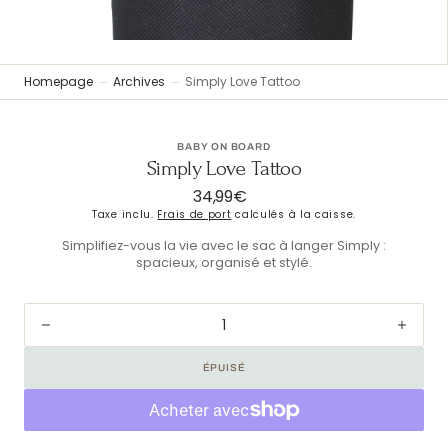
vue
Galerie
Homepage
Archives
Simply Love Tattoo
BABY ON BOARD
Simply Love Tattoo
34,99€
Prix
Taxe inclu.
Frais de port
calculés à la caisse.
habituel
Simplifiez-vous la vie avec le sac à langer Simply :
spacieux, organisé et stylé.
Diminuer
Augm
la
la
ÉPUISÉ
quantité
quant
pour
pour
Simply
Simp