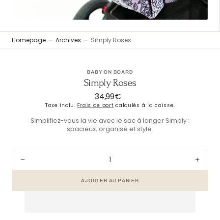
vue
Galerie
Homepage
Archives
Simply Roses
BABY ON BOARD
Simply Roses
34,99€
Prix
Taxe inclu.
Frais de port
calculés à la caisse.
habituel
Simplifiez-vous la vie avec le sac à langer Simply :
spacieux, organisé et stylé.
Diminuer
Augm
la
la
AJOUTER AU PANIER
quantité
quant
pour
pour
Simply
Simp