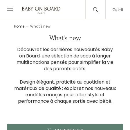
C
O
0
0
N
Cart
T
E
N
T
Home
What's new
Collection:
What's new
Découvrez les dernières nouveautés Baby
on Board, une sélection de sacs à langer
multifonctions pensés pour simplifier la vie
des parents actifs.
Design élégant, praticité au quotidien et
matériaux de qualité : explorez nos nouveaux
modèles conçus pour allier style et
performance à chaque sortie avec bébé.
FILTER AND SORT