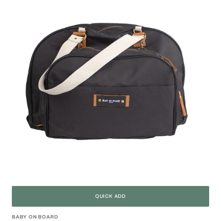
QUICK ADD
Vendor:
BABY ON BOARD