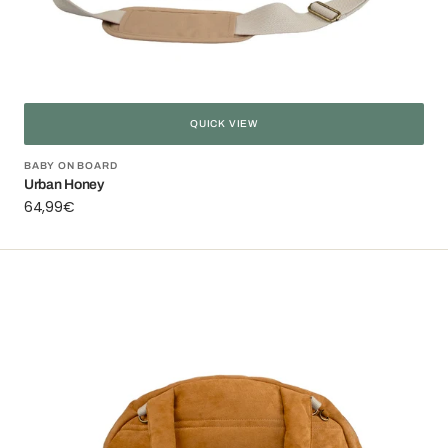
QUICK VIEW
Vendor:
BABY ON BOARD
Urban Honey
Regular
64,99€
price
Puffy
jacket