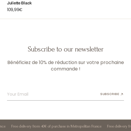
Juliette Black
Regular
109,99€
price
Subscribe to our newsletter
Bénéficiez de 10% de réduction sur votre prochaine
commande !
Your Email
SUBSCRIBE
Free delivery from 40€ of purchase in Metropolitan France
Free delivery from 40€