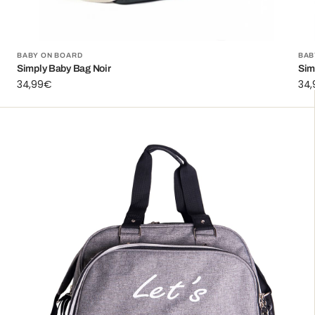
Fournisseur:
Fou
BABY ON BOARD
BAB
Simply Baby Bag Noir
Sim
Prix
34,99€
Prix
34
habituel
hab
Simply
Let's
Go