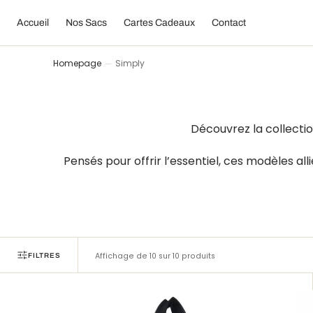
C
O
Accueil
Nos Sacs
Cartes Cadeaux
Contact
N
T
E
N
Homepage
Simply
U
Découvrez la collecti
Pensés pour offrir l’essentiel, ces modèles all
Affichage de 10 sur 10 produits
FILTRES
Simply
Si
Swirl
Ba