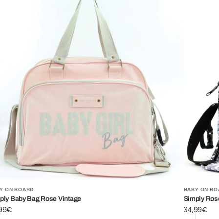
g
se
ntage
rnisseur:
Fournisse
Y ON BOARD
BABY ON BO
ply Baby Bag Rose Vintage
Simply Ros
,99€
Prix
34,99€