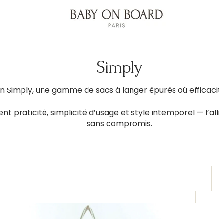
Collection:
Simply
on Simply, une gamme de sacs à langer épurés où efficacit
ient praticité, simplicité d’usage et style intemporel — l’a
sans compromis.
mply
Simply
by
Roses