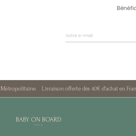
Bénéfi
Votre e-mail
taine
Livraison offerte dès 40€ d'achat en France Métrop