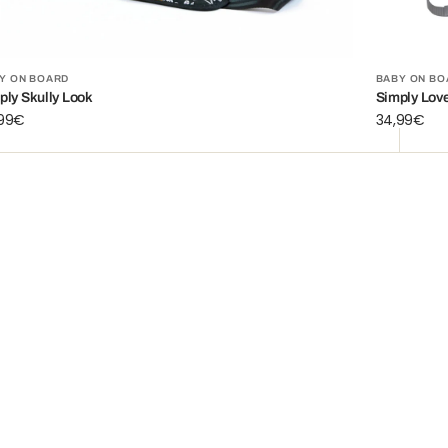
rnisseur:
Fournisse
Y ON BOARD
BABY ON BO
ply Skully Look
Simply Lo
,99€
Prix
34,99€
ituel
habituel