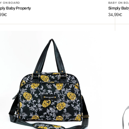
rnisseur:
Fournisse
Y ON BOARD
BABY ON BO
ply Baby Property
Simply Bab
,99€
Prix
34,99€
ituel
habituel
mply
Simply
lly
Love
ok
Romanc