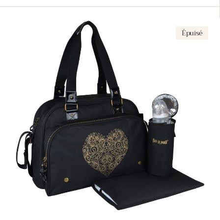
habituel
hab
Simply
Si
Épuisé
Love
Ba
Tattoo
Pr