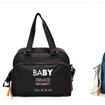
ituel
habituel
mply
Simply
by
Baby
operty
Bag
Ocean