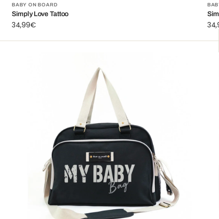
Fournisseur:
Fou
BABY ON BOARD
BAB
Simply Love Tattoo
Sim
Prix
34,99€
Prix
34
habituel
hab
Simply
Si
Baby
Sku
Bag
Lo
Noir